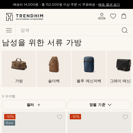
배송비
14,000원
-
총
152,000원
이상 주문 시 무료배송 -
배송 옵션 보기
검색
남성을 위한 서류 가방
가방
숄더백
블루 메신저백
그레이 메신
3 아이템
필터
정렬 기준
가장 인기 있는
-10%
-10%
Best
최신순
낮은가격순