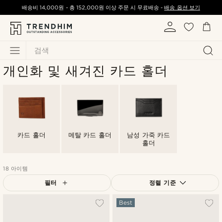
배송비
14,000원
-
총
152,000원
이상 주문 시 무료배송 -
배송 옵션 보기
검색
개인화 및 새겨진 카드 홀더
카드 홀더
메탈 카드 홀더
남성 가죽 카드
홀더
18 아이템
필터
정렬 기준
가장 인기 있는
Best
최신순