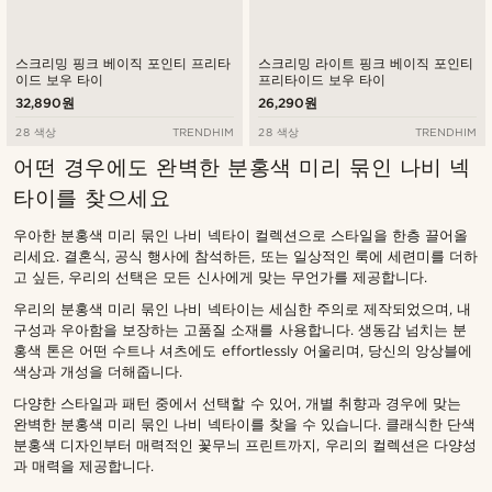
스크리밍 핑크 베이직 포인티 프리타
스크리밍 라이트 핑크 베이직 포인티
이드 보우 타이
프리타이드 보우 타이
32,890원
26,290원
28 색상
TRENDHIM
28 색상
TRENDHIM
어떤 경우에도 완벽한 분홍색 미리 묶인 나비 넥
타이를 찾으세요
우아한 분홍색 미리 묶인 나비 넥타이 컬렉션으로 스타일을 한층 끌어올
리세요. 결혼식, 공식 행사에 참석하든, 또는 일상적인 룩에 세련미를 더하
고 싶든, 우리의 선택은 모든 신사에게 맞는 무언가를 제공합니다.
우리의 분홍색 미리 묶인 나비 넥타이는 세심한 주의로 제작되었으며, 내
구성과 우아함을 보장하는 고품질 소재를 사용합니다. 생동감 넘치는 분
홍색 톤은 어떤 수트나 셔츠에도 effortlessly 어울리며, 당신의 앙상블에
색상과 개성을 더해줍니다.
다양한 스타일과 패턴 중에서 선택할 수 있어, 개별 취향과 경우에 맞는
완벽한 분홍색 미리 묶인 나비 넥타이를 찾을 수 있습니다. 클래식한 단색
분홍색 디자인부터 매력적인 꽃무늬 프린트까지, 우리의 컬렉션은 다양성
과 매력을 제공합니다.