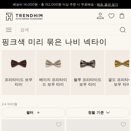
배송비
14,000원
-
총
152,000원
이상 주문 시 무료배송 -
배송 옵션 보기
검색
핑크색 미리 묶은 나비 넥타이
프리타이드 보우
베이지 프리타이
블루 프리타이드
골드 프리타
타이
드 보우 타이
보우 타이
보우 타이
24 아이템
필터
정렬 기준
가장 인기 있는