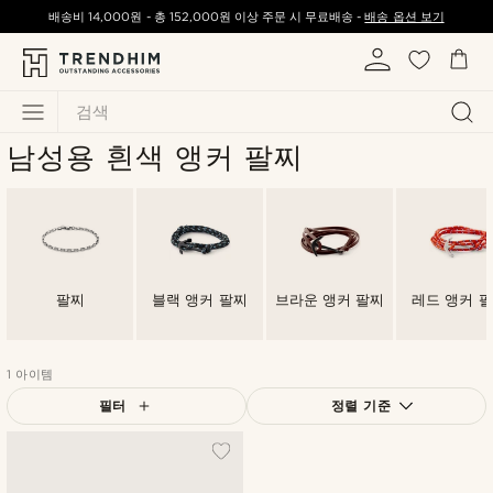
배송비
14,000원
-
총
152,000원
이상 주문 시 무료배송 -
배송 옵션 보기
검색
남성용 흰색 앵커 팔찌
팔찌
블랙 앵커 팔찌
브라운 앵커 팔찌
레드 앵커 
1 아이템
필터
정렬 기준
가장 인기 있는
최신순