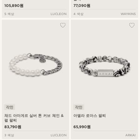
105,890원
77,090원
5 색상
LUCLEON
4 색상
WAYKINS
각인
각인
채드 아마게르 실버 톤 커브 체인 &
아엘라 로아스 팔찌
펄 팔찌
83,790원
65,990원
3 색상
LUCLEON
ARKAI