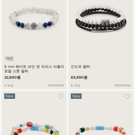
각인
8 mm 화이트 파인 앤 라피스 라줄리
인도르 팔찌
로열 스톤 팔찌
32,890원
65,990원
3 색상
NESHRAW
6 색상
NESHRAW
New
New