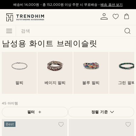
배송비
14,000원
-
총
152,000원
이상 주문 시 무료배송 -
배송 옵션 보기
검색
남성용 화이트 브레이슬릿
팔찌
베이지 팔찌
블루 팔찌
그린 팔찌
45 아이템
필터
정렬 기준
가장 인기 있는
Best
최신순