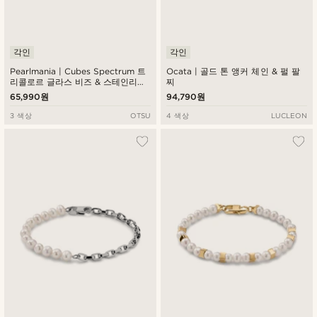
각인
각인
Pearlmania | Cubes Spectrum 트
Ocata | 골드 톤 앵커 체인 & 펄 팔
리콜로르 글라스 비즈 & 스테인리스
찌
스틸 팔찌
65,990원
94,790원
3 색상
OTSU
4 색상
LUCLEON