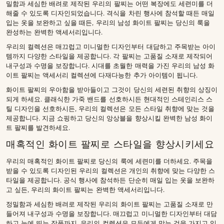
밀함과 세심한 배려로 제작된 우리의 팔찌는 어떤 복장에도 세련미를 더
해줄 수 있도록 디자인되었습니다. 격식을 차린 행사에 참석할 때든 매일
입는 옷을 보완하고 싶을 때든, 우리의 남성 화이트 팔찌는 당신의 룩을
완성하는 완벽한 액세서리입니다.
우리의 컬렉션은 매끄럽고 미니멀한 디자인부터 대담하고 주목받는 아이
템까지 다양한 스타일을 제공합니다. 각 팔찌는 고품질 소재로 제작되어
내구성과 수명을 보장합니다. 시대를 초월한 매력을 가진 우리의 남성 화
이트 팔찌는 액세서리 컬렉션에 다재다능한 추가 아이템이 됩니다.
화이트 팔찌의 우아함을 받아들이고 그것이 당신의 세련된 취향의 상징이
되게 하세요. 클래식한 가죽 밴드를 선호하시든 현대적인 스테인리스 스
틸 디자인을 선호하시든, 우리의 컬렉션은 모든 스타일 취향에 맞는 것을
제공합니다. 지금 쇼핑하고 당신의 앙상블을 향상시킬 완벽한 남성 화이
트 팔찌를 발견하세요.
매혹적인 화이트 팔찌로 스타일을 향상시키세요
우리의 매혹적인 화이트 팔찌로 당신의 룩에 세련미를 더하세요. 주목을
받을 수 있도록 디자인된 우리의 컬렉션은 개인의 취향에 맞는 다양한 스
타일을 제공합니다. 공식 행사에 참석하든 단순히 매일 입는 옷을 보완하
고 싶든, 우리의 화이트 팔찌는 완벽한 액세서리입니다.
정밀함과 세심한 배려로 제작된 우리의 화이트 팔찌는 고품질 소재로 만
들어져 내구성과 수명을 보장합니다. 매끄럽고 미니멀한 디자인부터 대담
하고 눈에 띄는 작품까지, 우리의 컬렉션은 모두에게 맞는 것을 가지고 있