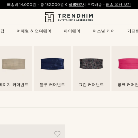
배송비
14,000원
- 총
152,000원
이상 주문 시 무료배송
문의하기
-
배송 옵션 보기
지갑
어패럴 & 언더웨어
아이웨어
퍼스널 케어
기프
베이지 커머번드
블루 커머번드
그린 커머번드
핑크 커머