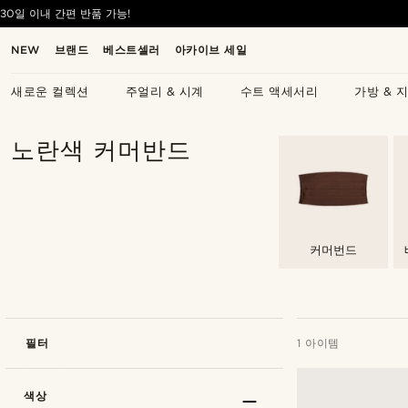
30일 이내 간편 반품 가능!
NEW
브랜드
베스트셀러
아카이브 세일
새로운 컬렉션
주얼리 & 시계
수트 액세서리
가방 & 
노란색 커머반드
커머번드
필터
1 아이템
색상