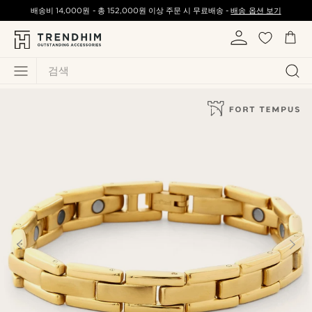
배송비
14,000원
-
총
152,000원
이상 주문 시 무료배송 -
배송 옵션 보기
검색