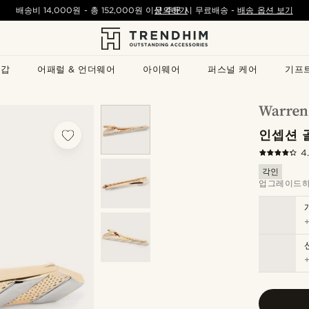
배송비
14,000원
- 총
152,000원
이상 주문 시 무료배송
문의하기
-
배송 옵션 보기
지갑
어패럴 & 언더웨어
아이웨어
퍼스널 케어
기프
인셉션 
4
각인
업그레이드