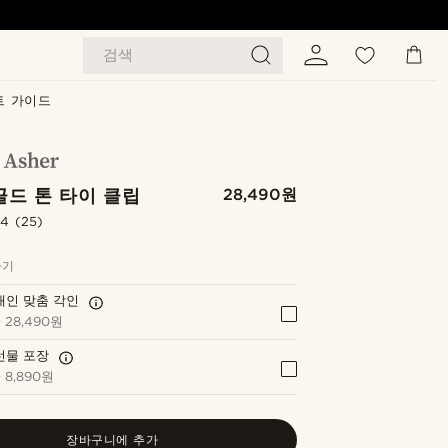
검색
트 가이드
골드 톤 타이 클립
28,490원
.4
(25)
하기
개인 맞춤 각인
+
28,490원
선물 포장
+
8,890원
장바구니에 추가