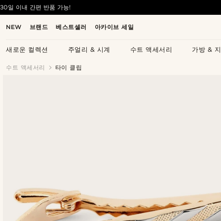
30일 이내 간편 반품 가능!
NEW
브랜드
베스트셀러
아카이브 세일
새로운 컬렉션
주얼리 & 시계
수트 액세서리
가방 & 
수트 액세서리
타이 클립