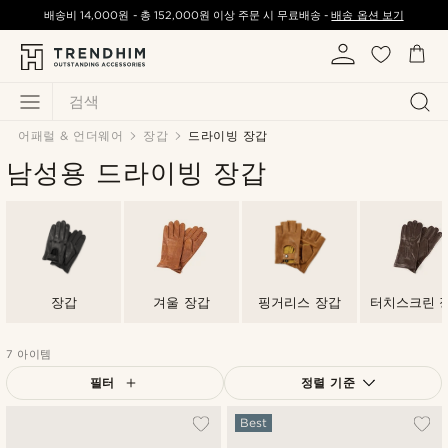
배송비
14,000원
-
총
152,000원
이상 주문 시 무료배송 -
배송 옵션 보기
검색
어패럴 & 언더웨어
장갑
드라이빙 장갑
남성용 드라이빙 장갑
장갑
겨울 장갑
핑거리스 장갑
터치스크린 
7 아이템
필터
정렬 기준
가장 인기 있는
Best