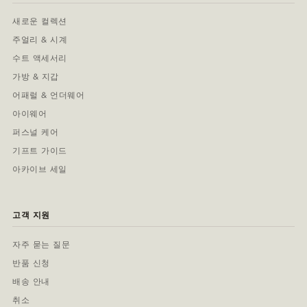
새로운 컬렉션
주얼리 & 시계
수트 액세서리
가방 & 지갑
어패럴 & 언더웨어
아이웨어
퍼스널 케어
기프트 가이드
아카이브 세일
고객 지원
자주 묻는 질문
반품 신청
배송 안내
취소