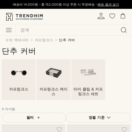
배송비
14,000원
-
총
152,000원
이상 주문 시 무료배송 -
배송 옵션 보기
검색
수트 액세서리
커프링크스
단추 커버
단추 커버
커프링크스
커프링크스 케이
타이 클립 & 커프
스
링크스 세트
9 아이템
필터
정렬 기준
가장 인기 있는