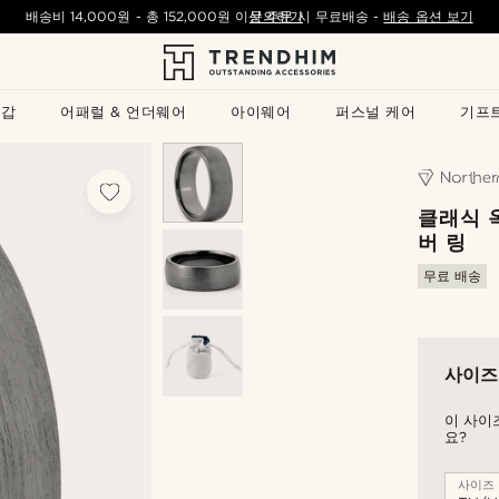
배송비
14,000원
- 총
152,000원
이상 주문 시 무료배송
문의하기
-
배송 옵션 보기
지갑
어패럴 & 언더웨어
아이웨어
퍼스널 케어
기프
클래식 
버 링
무료 배송
사이즈
이 사이
요?
사이즈