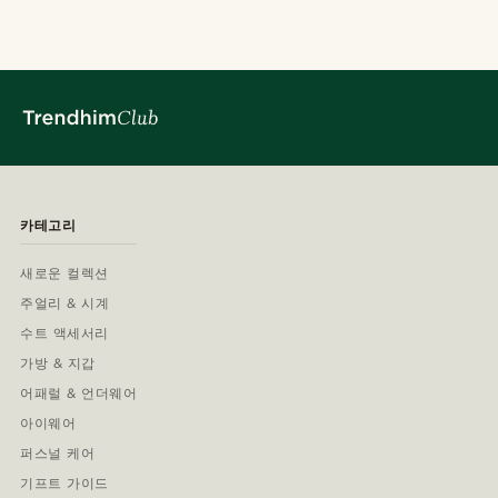
카테고리
새로운 컬렉션
주얼리 & 시계
수트 액세서리
가방 & 지갑
어패럴 & 언더웨어
아이웨어
퍼스널 케어
기프트 가이드