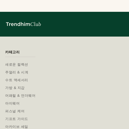
카테고리
새로운 컬렉션
주얼리 & 시계
수트 액세서리
가방 & 지갑
어패럴 & 언더웨어
아이웨어
퍼스널 케어
기프트 가이드
아카이브 세일