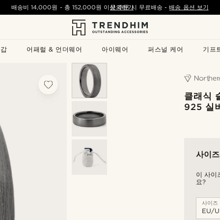
배송비
14,000원
- 총
152,000원
이상 주문 시 무료배송
문의하기
-
배송 옵션 보기
지갑
어패럴 & 언더웨어
아이웨어
퍼스널 케어
기프
클래식 
925 실
사이즈
이 사이
요?
사이즈