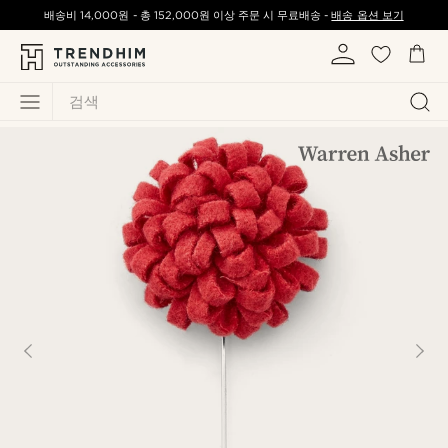
배송비
14,000원
-
총
152,000원
이상 주문 시 무료배송 -
배송 옵션 보기
검색