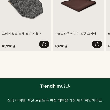
그레이 펠트 포켓 스퀘어 홀더
다크브라운 베이직 포켓 스퀘어
10,990원
17,690원
1
신상 아이템, 최신 트렌드 & 특별 혜택을 가장 먼저 확인하세요.