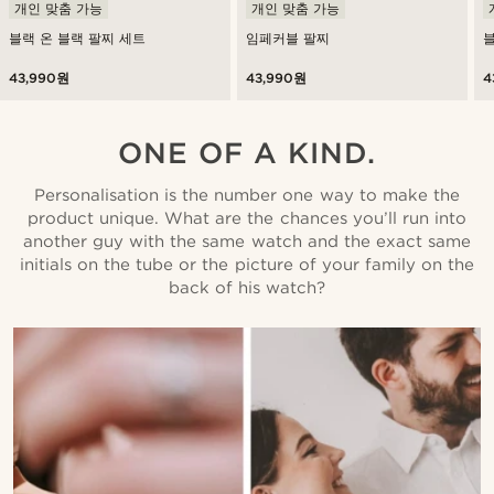
개인 맞춤 가능
개인 맞춤 가능
블랙 온 블랙 팔찌 세트
임페커블 팔찌
블
43,990원
43,990원
4
ONE OF A KIND.
Personalisation is the number one way to make the
product unique. What are the chances you’ll run into
another guy with the same watch and the exact same
initials on the tube or the picture of your family on the
back of his watch?