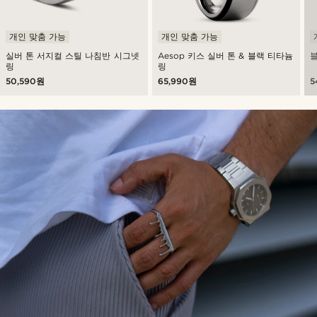
개인 맞춤 가능
개인 맞춤 가능
실버 톤 서지컬 스틸 나침반 시그넷
Aesop 키스 실버 톤 & 블랙 티타늄
블
링
링
50,590원
65,990원
5