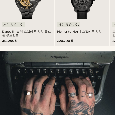
개인 맞춤 가능
개인 맞춤 가능
Dante II | 블랙 스켈레톤 워치 골드
Memento Mori | 스켈레톤 워치
톤 무브먼트
얼
353,290원
220,790원
2