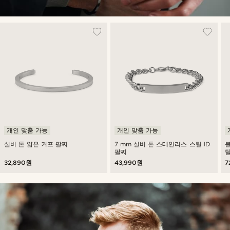
개인 맞춤 가능
개인 맞춤 가능
실버 톤 얇은 커프 팔찌
7 mm 실버 톤 스테인리스 스틸 ID
블
팔찌
32,890원
43,990원
7