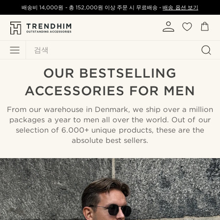
배송비
14,000원
-
총
152,000원
이상 주문 시 무료배송 -
배송 옵션 보기
검색
OUR BESTSELLING
ACCESSORIES FOR MEN
From our warehouse in Denmark, we ship over a million
packages a year to men all over the world. Out of our
selection of 6.000+ unique products, these are the
absolute best sellers.