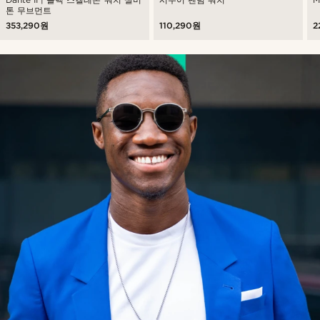
톤 무브먼트
353,290원
110,290원
2