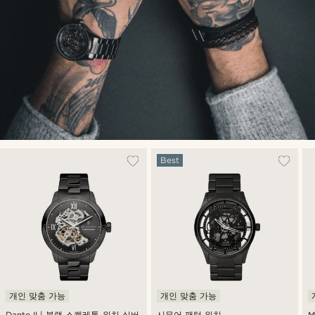
Best
개인 맞춤 가능
개인 맞춤 가능
Dante II | 블랙 스켈레톤 워치 실버
시무어 팬텀 워치
M