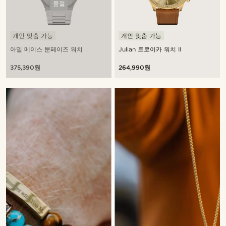
품절
개인 맞춤 가능
개인 맞춤 가능
아밀 메이스 문페이즈 워치
Julian 트로이카 워치 II
375,390원
264,990원