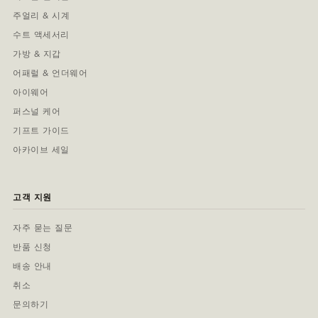
주얼리 & 시계
수트 액세서리
가방 & 지갑
어패럴 & 언더웨어
아이웨어
퍼스널 케어
기프트 가이드
아카이브 세일
고객 지원
자주 묻는 질문
반품 신청
배송 안내
취소
문의하기