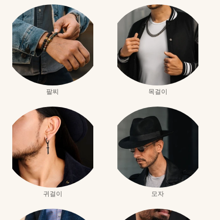
팔찌
목걸이
귀걸이
모자