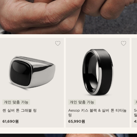
개인 맞춤 가능
개인 맞춤 가능
렌 실버 톤 그래블 링
Aesop 키스 블랙 & 실버 톤 티타늄
S
링
틸
61,690원
65,990원
4