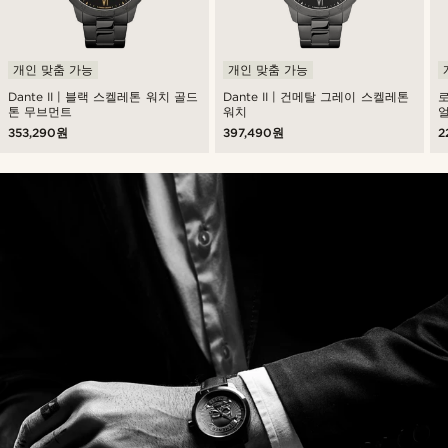
개인 맞춤 가능
개인 맞춤 가능
Dante II | 블랙 스켈레톤 워치 골드
Dante II | 건메탈 그레이 스켈레톤
톤 무브먼트
워치
얼
353,290원
397,490원
2