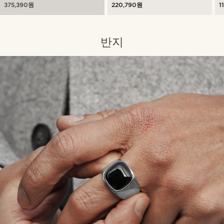
375,390원
220,790원
1
반지