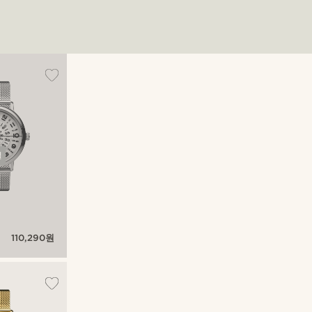
절
110,290원