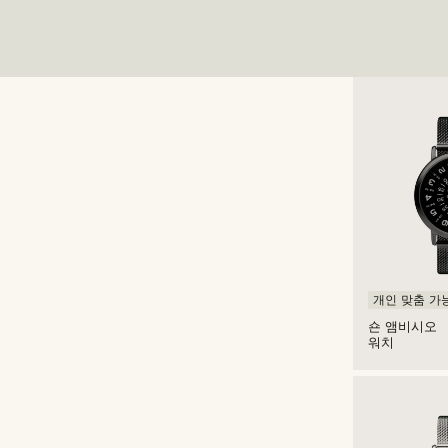
개인 맞춤 가
숀 앰비시오
워치