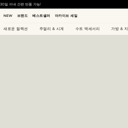
30일 이내 간편 반품 가능!
NEW
브랜드
베스트셀러
아카이브 세일
새로운 컬렉션
주얼리 & 시계
수트 액세서리
가방 & 