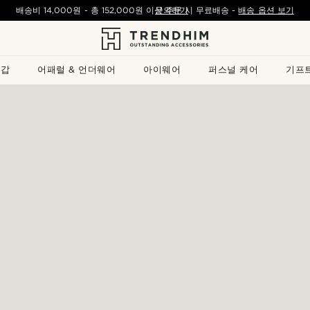
배송비
14,000원
- 총
152,000원
이상 주문 시 무료배송
문의하기
-
배송 옵션 보기
지갑
어패럴 & 언더웨어
아이웨어
퍼스널 케어
기프