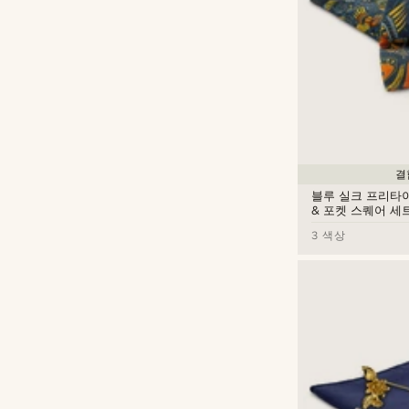
결
블루 실크 프리타
& 포켓 스퀘어 세
3 색상