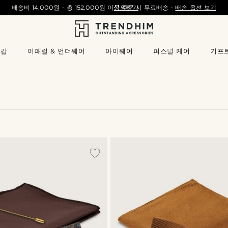
배송비
14,000원
- 총
152,000원
이상 주문 시 무료배송
문의하기
-
배송 옵션 보기
지갑
어패럴 & 언더웨어
아이웨어
퍼스널 케어
기프