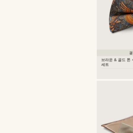
결
브라운 & 골드 톤
세트