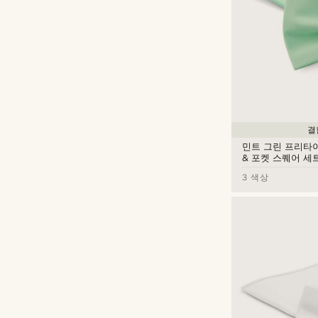
결
민트 그린 프리타
& 포켓 스퀘어 세
3 색상