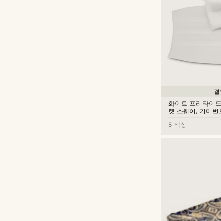
결
화이트 프리타이드 
켓 스퀘어, 커머번
5 색상