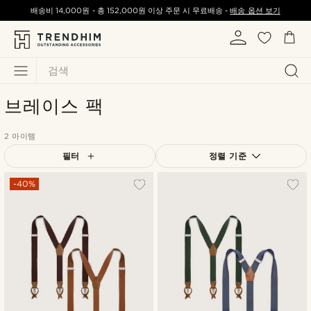
배송비
14,000원
-
총
152,000원
이상 주문 시 무료배송 -
배송 옵션 보기
검색
브레이스 팩
2 아이템
필터
정렬 기준
가장 인기 있는
-40%
최신순
낮은가격순
높은가격순