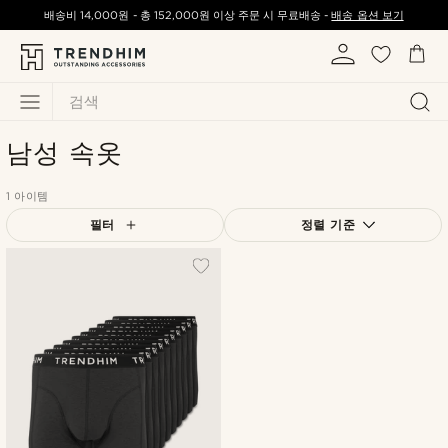
배송비
14,000원
-
총
152,000원
이상 주문 시 무료배송 -
배송 옵션 보기
검색
남성 속옷
1 아이템
필터
정렬 기준
가장 인기 있는
최신순
낮은가격순
높은가격순