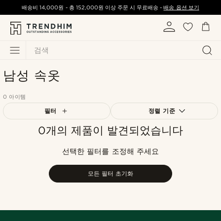
배송비
14,000원
-
총
152,000원
이상 주문 시 무료배송 -
배송 옵션 보기
검색
남성 속옷
0 아이템
필터
정렬 기준
0개의 제품이 발견되었습니다
가장 인기 있는
최신순
선택한 필터를 조정해 주세요
낮은가격순
높은가격순
모든 필터 초기화