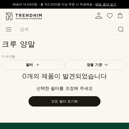
배송비
14,000원
-
총
152,000원
이상 주문 시 무료배송 -
배송 옵션 보기
검색
크루 양말
0 아이템
필터
정렬 기준
0개의 제품이 발견되었습니다
가장 인기 있는
최신순
선택한 필터를 조정해 주세요
낮은가격순
높은가격순
모든 필터 초기화