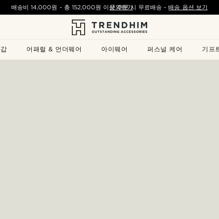
배송비
14,000원
- 총
152,000원
이상 주문 시 무료배송
문의하기
-
배송 옵션 보기
지갑
어패럴 & 언더웨어
아이웨어
퍼스널 케어
기프