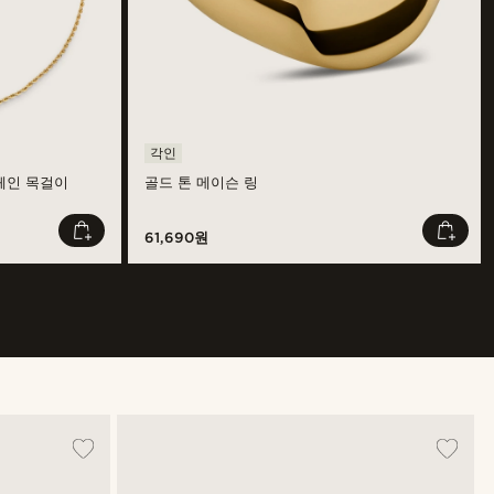
각인
프 체인 목걸이
골드 톤 메이슨 링
61,690원