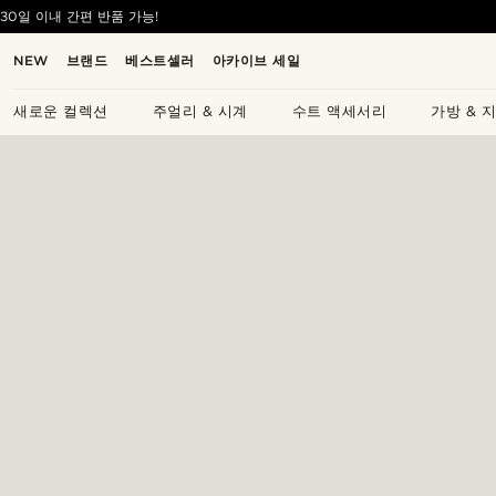
30일 이내 간편 반품 가능!
NEW
브랜드
베스트셀러
아카이브 세일
새로운 컬렉션
주얼리 & 시계
수트 액세서리
가방 & 