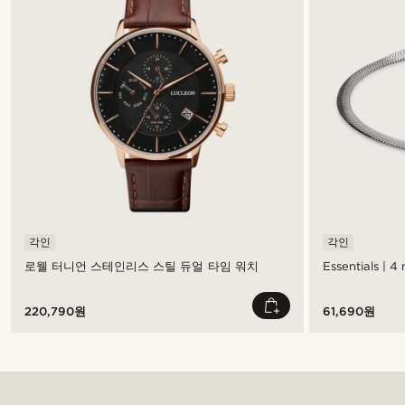
각인
각인
로웰 터니언 스테인리스 스틸 듀얼 타임 워치
Essentials 
220,790원
61,690원