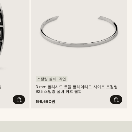
스털링 실버
각인
링
3 mm 폴리시드 로듐 플레이티드 사이즈 조절형
925 스털링 실버 커프 팔찌
198,690원