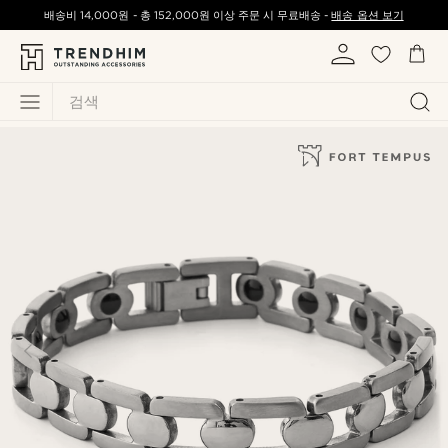
배송비
14,000원
-
총
152,000원
이상 주문 시 무료배송 -
배송 옵션 보기
검색