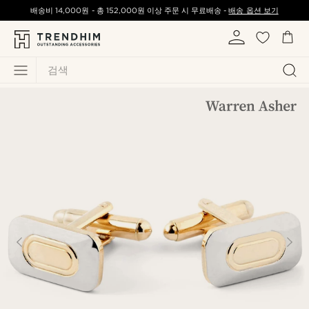
배송비
14,000원
-
총
152,000원
이상 주문 시 무료배송 -
배송 옵션 보기
검색