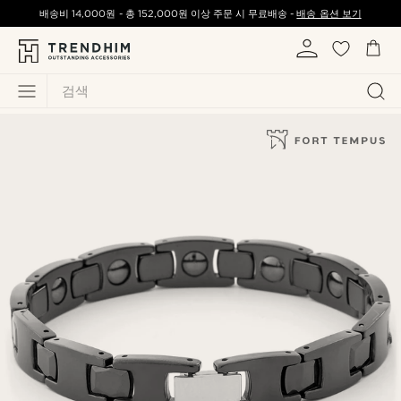
배송비
14,000원
-
총
152,000원
이상 주문 시 무료배송 -
배송 옵션 보기
검색