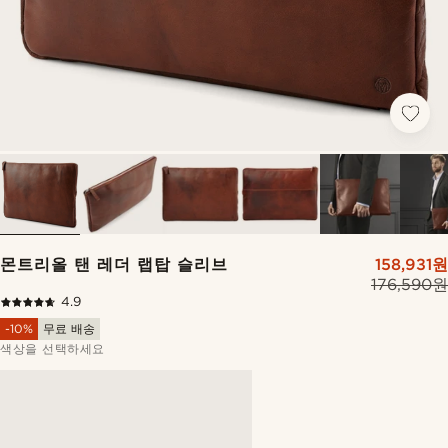
몬트리올 탠 레더 랩탑 슬리브
158,931원
176,590원
4.9
-10%
무료 배송
색상을 선택하세요