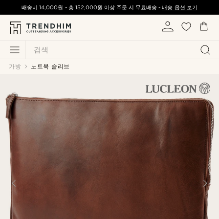
배송비
14,000원
-
총
152,000원
이상 주문 시 무료배송 -
배송 옵션 보기
검색
가방
노트북 슬리브