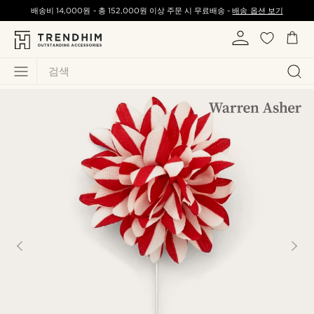
배송비
14,000원
-
총
152,000원
이상 주문 시 무료배송 -
배송 옵션 보기
검색