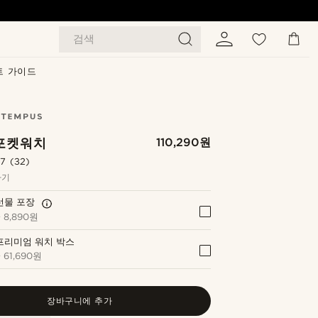
검색
트 가이드
포켓워치
110,290원
.7
(32)
하기
선물 포장
+
8,890원
프리미엄 워치 박스
+
61,690원
장바구니에 추가