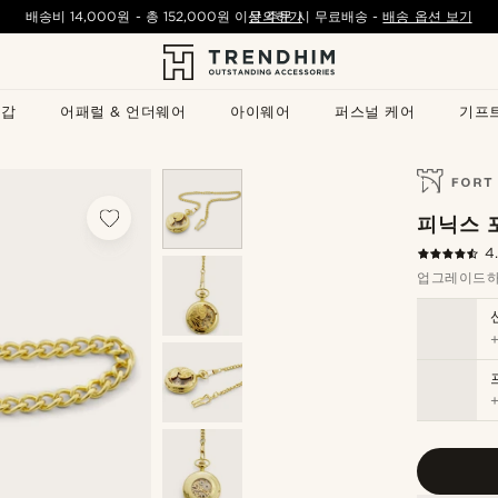
배송비
14,000원
- 총
152,000원
이상 주문 시 무료배송
문의하기
-
배송 옵션 보기
지갑
어패럴 & 언더웨어
아이웨어
퍼스널 케어
기프
피닉스 
4
업그레이드