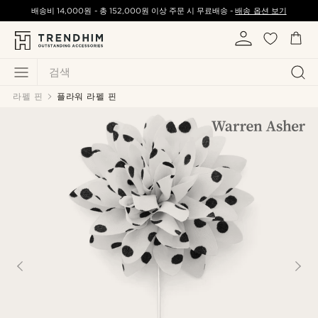
배송비
14,000원
-
총
152,000원
이상 주문 시 무료배송 -
배송 옵션 보기
검색
라펠 핀
플라워 라펠 핀