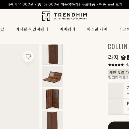
배송비
14,000원
- 총
152,000원
이상 주문 시 무료배송
문의하기
-
배송 옵션 보기
지갑
어패럴 & 언더웨어
아이웨어
퍼스널 케어
기프
라지 슬
4
개인 맞춤 
업그레이드