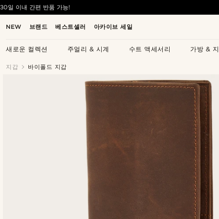
30일 이내 간편 반품 가능!
NEW
브랜드
베스트셀러
아카이브 세일
새로운 컬렉션
주얼리 & 시계
수트 액세서리
가방 & 
지갑
바이폴드 지갑