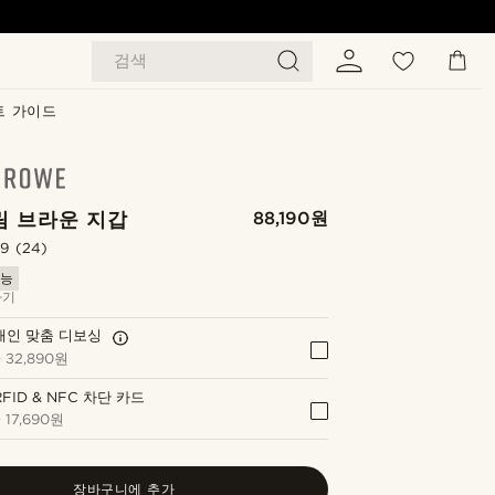
검색
트 가이드
림 브라운 지갑
88,190원
.9
(24)
가능
하기
개인 맞춤 디보싱
+
32,890원
RFID & NFC 차단 카드
+
17,690원
장바구니에 추가