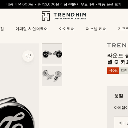
배송비
14,000원
- 총
152,000원
이상 주문 시 무료배송
문의하기
-
배송 옵션 보기
지갑
어패럴 & 언더웨어
아이웨어
퍼스널 케어
기프
라운드 
셜 Q 
-40%
각인
품절
아이템이
이메일