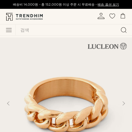
배송비
14,000원
-
총
152,000원
이상 주문 시 무료배송 -
배송 옵션 보기
검색