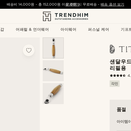
배송비
14,000원
- 총
152,000원
이상 주문 시 무료배송
문의하기
-
배송 옵션 보기
지갑
어패럴 & 언더웨어
아이웨어
퍼스널 케어
기프
샌달우드
리필용
4
각인
품절
아이템이