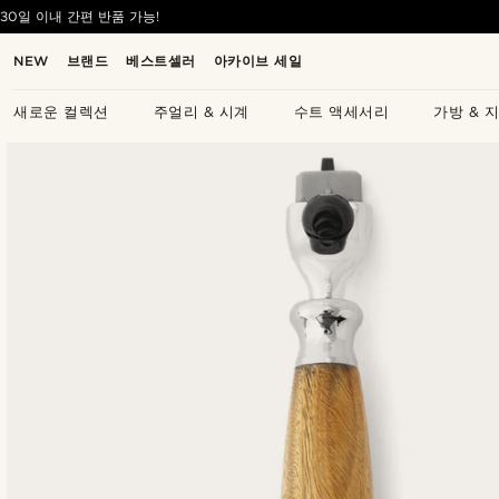
30일 이내 간편 반품 가능!
NEW
브랜드
베스트셀러
아카이브 세일
새로운 컬렉션
주얼리 & 시계
수트 액세서리
가방 & 