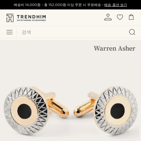
배송비
14,000원
-
총
152,000원
이상 주문 시 무료배송 -
배송 옵션 보기
검색