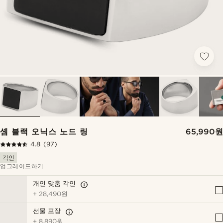
솀 블랙 오닉스 노드 링
65,990원
4.8
(97)
각인
업그레이드하기
개인 맞춤 각인
+
28,490원
선물 포장
+
8,890원