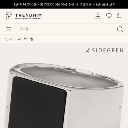
배송비
14,000원
-
총
152,000원
이상 주문 시 무료배송 -
배송 옵션 보기
검색
반지
시그넷 링