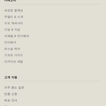
카테고리
새로운 컬렉션
주얼리 & 시계
수트 액세서리
가방 & 지갑
어패럴 & 언더웨어
아이웨어
퍼스널 케어
기프트 가이드
아카이브 세일
고객 지원
자주 묻는 질문
반품 신청
배송 안내