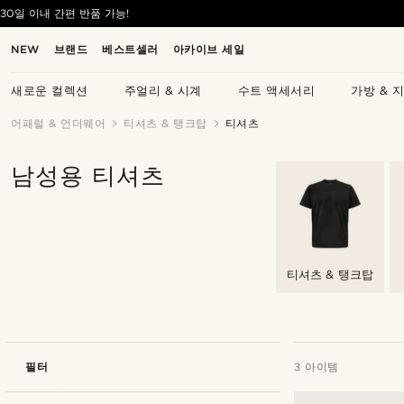
30일 이내 간편 반품 가능!
NEW
브랜드
베스트셀러
아카이브 세일
새로운 컬렉션
주얼리 & 시계
수트 액세서리
가방 & 
어패럴 & 언더웨어
티셔츠 & 탱크탑
티셔츠
남성용 티셔츠
티셔츠 & 탱크탑
필터
3 아이템