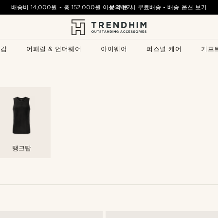
배송비
14,000원
- 총
152,000원
이상 주문 시 무료배송
문의하기
-
배송 옵션 보기
지갑
어패럴 & 언더웨어
아이웨어
퍼스널 케어
기프
탱크탑