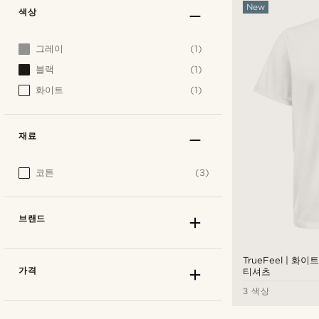
New
색상
그레이
(1)
블랙
(1)
화이트
(1)
재료
코튼
(3)
브랜드
TrueFeel | 화
가격
티셔츠
3 색상