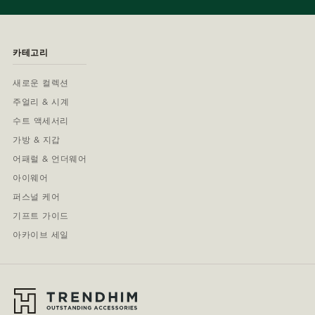
카테고리
새로운 컬렉션
주얼리 & 시계
수트 액세서리
가방 & 지갑
어패럴 & 언더웨어
아이웨어
퍼스널 케어
기프트 가이드
아카이브 세일