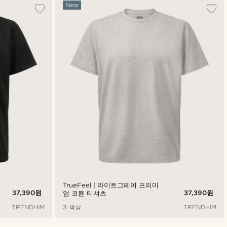
가장 인기 있는
New
최신순
낮은가격순
높은가격순
TrueFeel | 라이트그레이 프리미
37,390원
37,390원
엄 코튼 티셔츠
TRENDHIM
3 색상
TRENDHIM