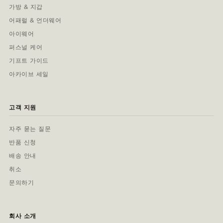
가방 & 지갑
어패럴 & 언더웨어
아이웨어
퍼스널 케어
기프트 가이드
아카이브 세일
고객 지원
자주 묻는 질문
반품 신청
배송 안내
취소
문의하기
회사 소개