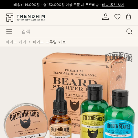
배송비
14,000원
-
총
152,000원
이상 주문 시 무료배송 -
배송 옵션 보기
검색
비어드 케어
비어드 그루밍 키트