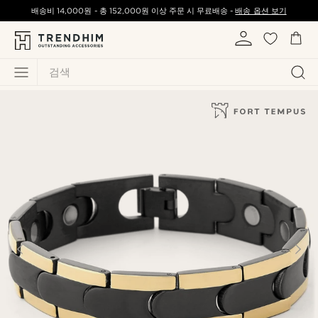
배송비
14,000원
-
총
152,000원
이상 주문 시 무료배송 -
배송 옵션 보기
검색