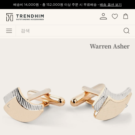
배송비
14,000원
-
총
152,000원
이상 주문 시 무료배송 -
배송 옵션 보기
검색