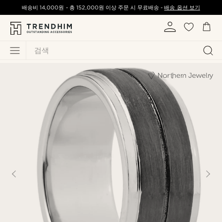
배송비
14,000원
-
총
152,000원
이상 주문 시 무료배송 -
배송 옵션 보기
검색