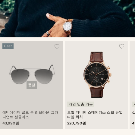
Best
품절
개인 맞춤 가능
에비에이터 골드 톤 & 브라운 그라
로웰 터니언 스테인리스 스틸 듀얼
실
디언트 선글라스
타임 워치
43,990원
220,790원
4