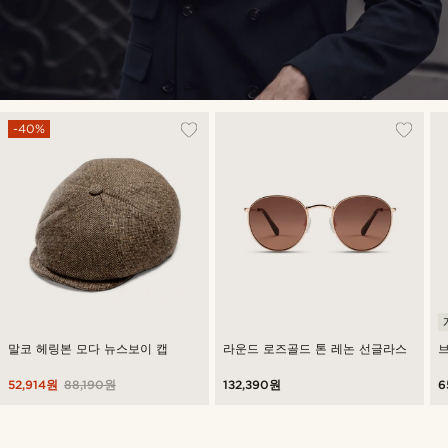
-40%
말코 헤링본 모다 뉴스보이 캡
라운드 로즈골드 톤 레논 선글라스
브
52,914원
88,190원
132,390원
6