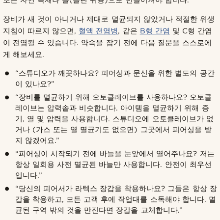
또는 자연 목재나 돌(늘린 귀용)으로 만들어져야 합니다.”
장비가 새 것이 아니거나 제대로 멸균되지 않았거나 적절한 위생
지침이 따르지 않으면,
혈액 전염병
, 같은
B형 간염
및 C형 간염
이 전염될 수 있습니다. 약속을 잡기 전에 다음 질문을 스스로에
게 해보세요.
“스튜디오가 깨끗하나요? 피어싱과 문신을 위한 별도의 공간
이 있나요?”
“장비를 멸균하기 위해 오토클레이브를 사용하나요? 오토클
레이브는 압력솥과 비슷합니다. 아이템을 멸균하기 위해 증
기, 열 및 압력을 사용합니다. 스튜디오에 오토클레이브가 없
거나 (가스 또는 열 멸균기도 없으면) 그곳에서 피어싱을 받
지 않겠어요.”
“피어싱이 시작되기 전에 바늘을 눈앞에서 열어주나요? 저는
항상 일회용 사전 멸균된 바늘만 사용합니다. 안전이 최우선
입니다.”
“당신의 피어서가 라텍스 장갑을 착용하나요? 그들은 항상 장
갑을 착용하고, 모든 고객 후에 작업대를 소독해야 합니다. 멸
균된 구역 밖의 것을 만진다면 장갑을 교체합니다.”