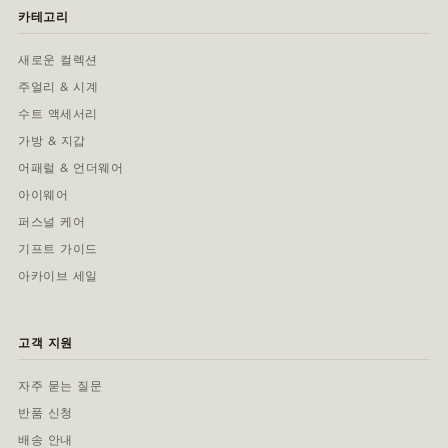
카테고리
새로운 컬렉션
주얼리 & 시계
수트 액세서리
가방 & 지갑
어패럴 & 언더웨어
아이웨어
퍼스널 케어
기프트 가이드
아카이브 세일
고객 지원
자주 묻는 질문
반품 신청
배송 안내