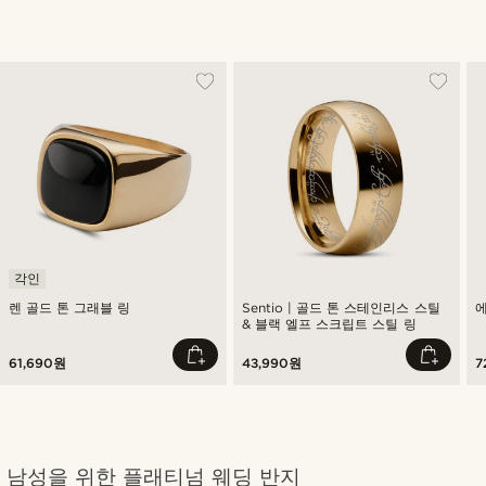
각인
렌 골드 톤 그래블 링
Sentio | 골드 톤 스테인리스 스틸
에
& 블랙 엘프 스크립트 스틸 링
61,690원
43,990원
7
남성을 위한 플래티넘 웨딩 반지