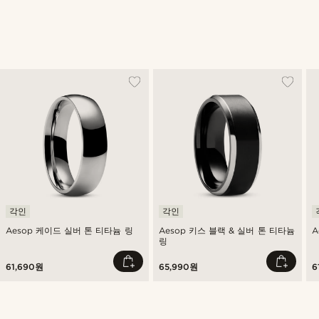
각인
각인
Aesop 케이드 실버 톤 티타늄 링
Aesop 키스 블랙 & 실버 톤 티타늄
A
링
61,690원
65,990원
6