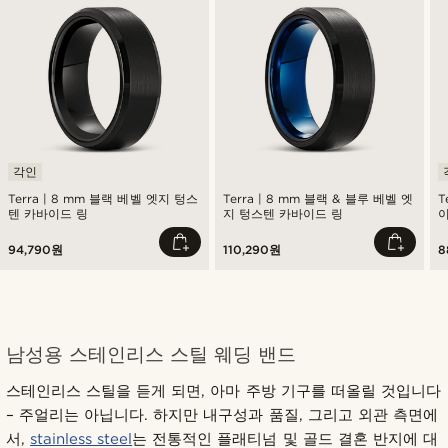
각인
Terra | 8 mm 블랙 베벨 엣지 텅스
Terra | 8 mm 블랙 & 블루 베벨 엣
T
텐 카바이드 링
지 텅스텐 카바이드 링
이
94,790원
110,290원
8
남성용 스테인리스 스틸 웨딩 밴드
스테인리스 스틸을 듣게 되면, 아마 주방 기구를 떠올릴 것입니다
– 주얼리는 아닙니다. 하지만 내구성과 품질, 그리고 외관 측면에
서,
stainless steel
는 전통적인 플래티넘 및 골드 결혼 반지에 대