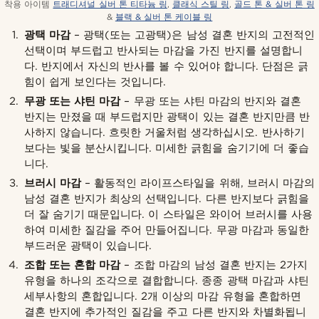
착용 아이템
트래디셔널 실버 톤 티타늄 링
,
클래식 스틸 링
,
골드 톤 & 실버 톤 링
&
블랙 & 실버 톤 케이블 링
광택 마감
– 광택(또는 고광택)은 남성 결혼 반지의 고전적인
선택이며 부드럽고 반사되는 마감을 가진 반지를 설명합니
다. 반지에서 자신의 반사를 볼 수 있어야 합니다. 단점은 긁
힘이 쉽게 보인다는 것입니다.
무광 또는 샤틴 마감
– 무광 또는 샤틴 마감의 반지와 결혼
반지는 만졌을 때 부드럽지만 광택이 있는 결혼 반지만큼 반
사하지 않습니다. 흐릿한 거울처럼 생각하십시오. 반사하기
보다는 빛을 분산시킵니다. 미세한 긁힘을 숨기기에 더 좋습
니다.
브러시 마감
– 활동적인 라이프스타일을 위해, 브러시 마감의
남성 결혼 반지가 최상의 선택입니다. 다른 반지보다 긁힘을
더 잘 숨기기 때문입니다. 이 스타일은 와이어 브러시를 사용
하여 미세한 질감을 주어 만들어집니다. 무광 마감과 동일한
부드러운 광택이 있습니다.
조합 또는 혼합 마감
– 조합 마감의 남성 결혼 반지는 2가지
유형을 하나의 조각으로 결합합니다. 종종 광택 마감과 샤틴
세부사항의 혼합입니다. 2개 이상의 마감 유형을 혼합하면
결혼 반지에 추가적인 질감을 주고 다른 반지와 차별화됩니