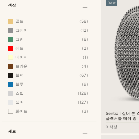
Best
색상
골드
(58)
그레이
(12)
그린
(8)
레드
(2)
베이지
(1)
브라운
(4)
블랙
(67)
블루
(9)
스틸
(128)
실버
(127)
화이트
(3)
Sentio | 실버 
플렉서블 메쉬 링
3 색상
재료