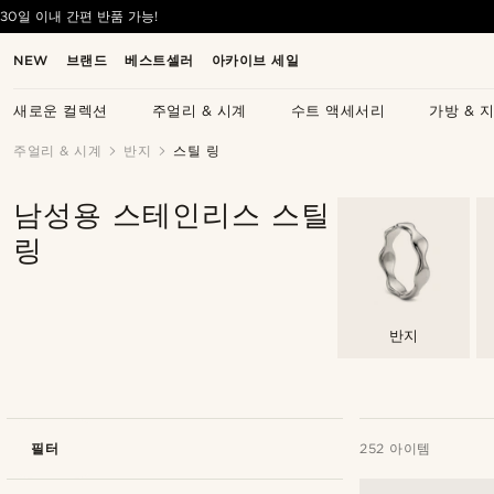
30일 이내 간편 반품 가능!
NEW
브랜드
베스트셀러
아카이브 세일
새로운 컬렉션
주얼리 & 시계
수트 액세서리
가방 & 
주얼리 & 시계
반지
스틸 링
남성용 스테인리스 스틸
링
반지
필터
252 아이템