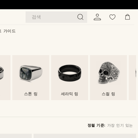
검색
트 가이드
링
스톤 링
세라믹 링
스컬 링
정렬 기준:
가장 인기 있는