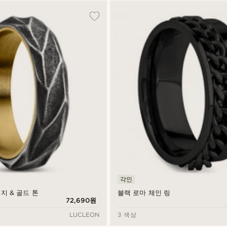
각인
빈티지 & 골드 톤
블랙 로마 체인 링
72,690원
LUCLEON
3 색상