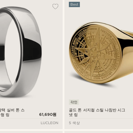
Best
각인
m 광택 실버 톤 스
골드 톤 서지컬 스틸 나침반 시그
61,690원
자형 링
넷 링
LUCLEON
5 색상