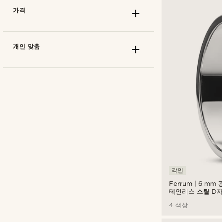
가격
개인 맞춤
세이즈몬트
(23)
Arkai
(22)
Lucleon
(160)
사이즈
Moody Mason
(6)
각인
EU/US/UK - 47 mm / 4 / H
(7)
Otsu
(2)
Ferrum | 6 m
EU/US/UK - 49 mm / 5 / J½
(30)
Sidegren
(11)
테인리스 스틸 D
EU/US/UK - 52 mm / 6 / L½
(29)
SteelCZ
(2)
4 색상
EU/US/UK - 54.5 mm / 7 / N½
(1)
원
원
Trendhim
(12)