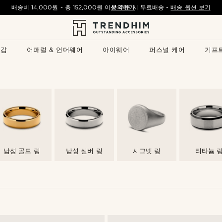
배송비
14,000원
- 총
152,000원
이상 주문 시 무료배송
문의하기
-
배송 옵션 보기
지갑
어패럴 & 언더웨어
아이웨어
퍼스널 케어
기프
남성 골드 링
남성 실버 링
시그넷 링
티타늄 