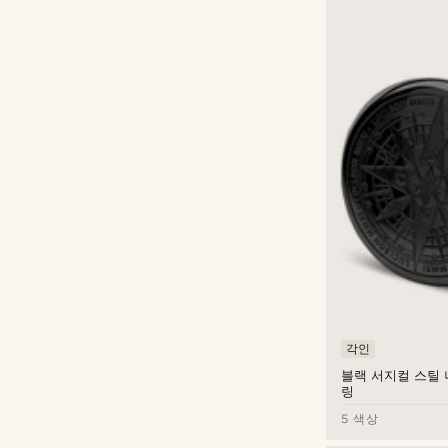
각인
블랙 서지컬 스틸
링
5 색상