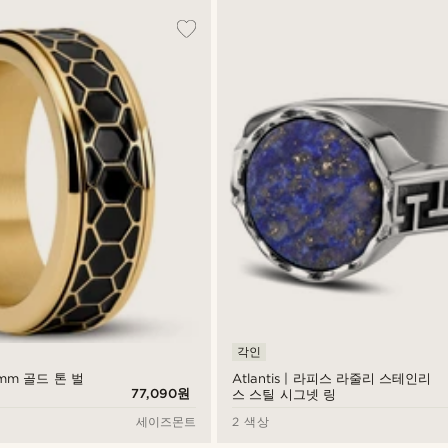
각인
8 mm 골드 톤 벌
Atlantis | 라피스 라줄리 스테인리
77,090원
스 스틸 시그넷 링
세이즈몬트
2 색상