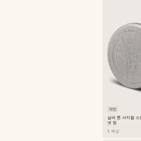
개인 맞춤 타입
EU/US/UK - 55 mm / 7¼ / O
(217)
Waykins
(14)
EU/US/UK - 57 mm / 8 / P½
(216)
각인
(211)
EU/US/UK - 58 mm / 8¼ / Q
(2)
EU/US/UK - 60 mm / 9¼ / S
(231)
EU/US/UK - 62 mm / 10 / T½
(237)
EU/US/UK - 64 mm / 10¾ / V
(223)
EU/US/UK - 65 mm / 11¼ / W
(3)
EU/US/UK - 67 mm / 12 / X
(224)
½
EU/US/UK - 70 mm / 13 / Z1
(230)
EU/US/UK - 72 mm / 13½ / Z2.5
(1)
EU/US/UK - 73 mm / 14¼ /
(215)
Z3.5
각인
EU/US/UK - 75 mm / 15 / Z5
(29)
실버 톤 서지컬 스
넷 링
EU/US/UK - 78 mm / 16½ / Z+7
(1)
5 색상
EU/US/UK - 80 mm / 17 / Z+9
(25)