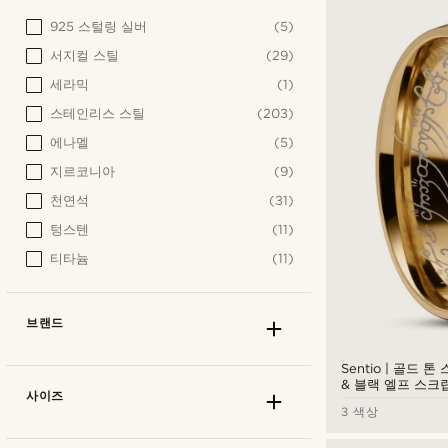
925 스털링 실버
(5)
서지컬 스틸
(29)
세라믹
(1)
스테인리스 스틸
(203)
에나멜
(5)
지르코니아
(9)
천연석
(31)
텅스텐
(11)
티타늄
(11)
브랜드
Sentio | 골드 
& 블랙 엘프 스크
사이즈
3 색상