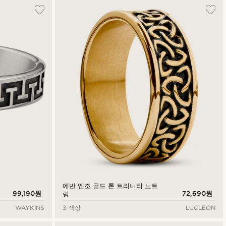
에반 엔조 골드 톤 트리니티 노트
99,190원
72,690원
링
WAYKINS
3 색상
LUCLEON