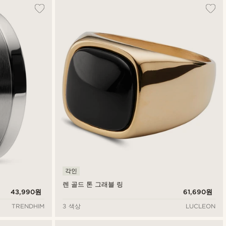
가장 인기 있는
최신순
낮은가격순
높은가격순
각인
렌 골드 톤 그래블 링
43,990원
61,690원
TRENDHIM
3 색상
LUCLEON