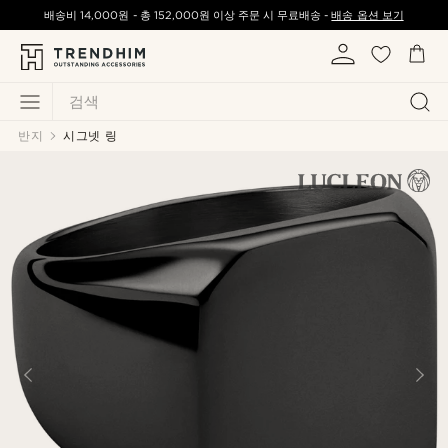
배송비
14,000원
-
총
152,000원
이상 주문 시 무료배송 -
배송 옵션 보기
검색
반지
시그넷 링