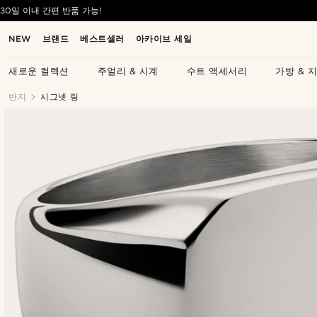
30일 이내 간편 반품 가능!
NEW
브랜드
베스트셀러
아카이브 세일
새로운 컬렉션
주얼리 & 시계
수트 액세서리
가방 & 
반지
시그넷 링