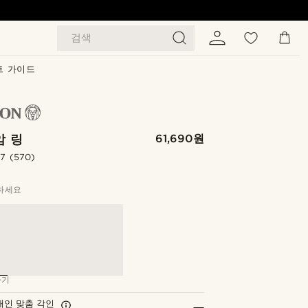
검색
트 가이드
암 링
61,690원
.7
(570)
하세요
하기
개인 맞춤 각인