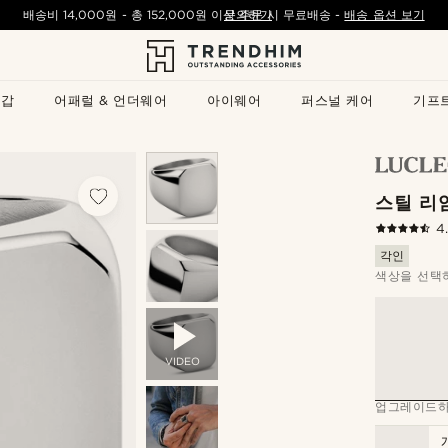
배송비
14,000원
- 총
152,000원
이상 주문 시 무료배송
문의하기
-
배송 옵션 보기
지갑
어패럴 & 언더웨어
아이웨어
퍼스널 케어
기프
스틸 리
4
각인
색상을 선택
VIDEO
업그레이드