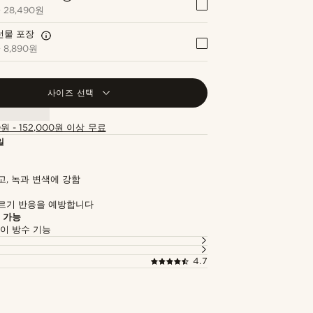
+
28,490원
선물 포장
+
8,890원
사이즈 선택
0원 - 152,000원 이상 무료
일
고, 녹과 변색에 강함
르기 반응을 예방합니다
 가능
없이 방수 기능
4.7