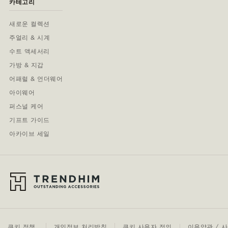
카테고리
새로운 컬렉션
주얼리 & 시계
수트 액세서리
가방 & 지갑
어패럴 & 언더웨어
아이웨어
퍼스널 케어
기프트 가이드
아카이브 세일
쿠키 정책
개인정보 처리방침
쿠키 사용자 정의
이용약관 / 