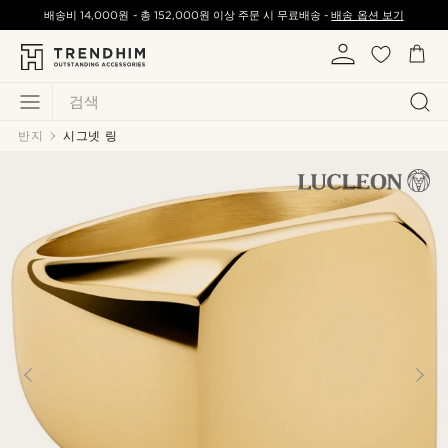
배송비
14,000원
-
총
152,000원
이상 주문 시 무료배송 -
배송 옵션 보기
검색
반지
시그넷 링