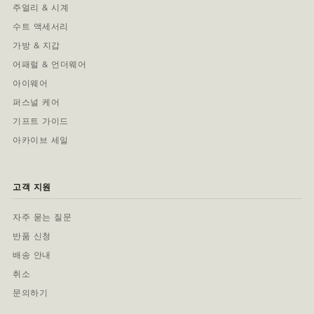
주얼리 & 시계
수트 액세서리
가방 & 지갑
어패럴 & 언더웨어
아이웨어
퍼스널 케어
기프트 가이드
아카이브 세일
고객 지원
자주 묻는 질문
반품 신청
배송 안내
취소
문의하기