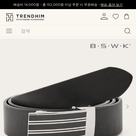
배송비
14,000원
-
총
152,000원
이상 주문 시 무료배송 -
배송 옵션 보기
검색